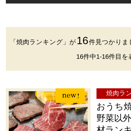
16
「焼肉ランキング」が
件見つかりま
16件中1-16件
焼肉ラ
おうち
野菜以
材ラン