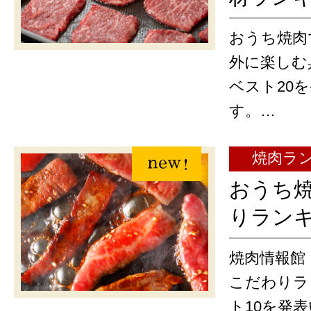
おうち焼肉
外に楽しむ
ベスト20
す。…
焼肉ラ
おうち焼
りラン
焼肉情報館
こだわりラ
ト10を発