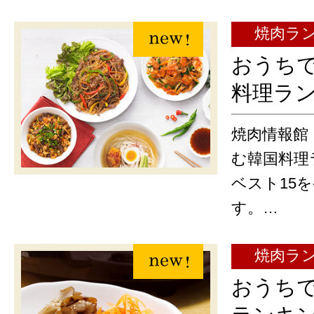
焼肉ラ
おうち
料理ラ
焼肉情報館
む韓国料理
ベスト15
す。…
焼肉ラ
おうち