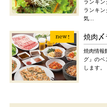
ランキン
ランキング
気…
焼肉〆
焼肉情報
グ』のベ
します。