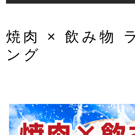
焼肉 × 飲み物 
ング