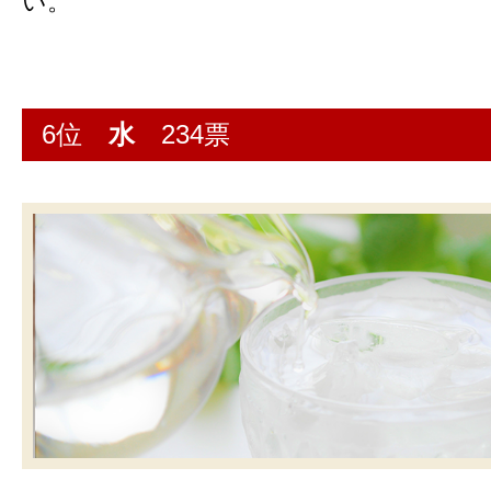
い。
6位
水
234票