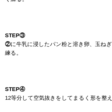
STEP③
②
に牛乳に浸したパン粉と溶き卵、玉ね
練る。
STEP④
12等分して空気抜きをしてまるく形を整